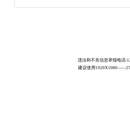
邦 秀色可餐
春雨如烟 春
违法和不良信息举报电话:12
建议使用1920X1080——2