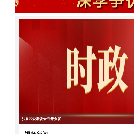
沙县区委常委会召开会议
区领导赴基层宣讲区第二次党代会精神并调研
区领导开展防汛备汛专题调研及巡河工作
沙县区委常委会召开会议
沙县区委理论学习中心组召开学习会