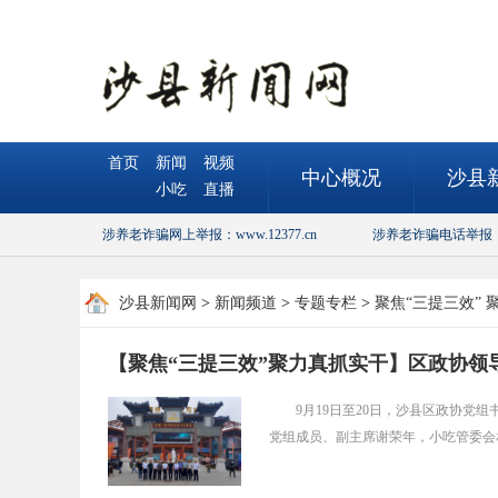
首页
新闻
视频
中心概况
沙县
小吃
直播
涉养老诈骗网上举报：www.12377.cn
涉养老诈骗电话举报：110
沙县新闻网
>
新闻频道
>
专题专栏
>
聚焦“三提三效” 
【聚焦“三提三效”聚力真抓实干】区政协
9月19日至20日，沙县区政协
党组成员、副主席谢荣年，小吃管委会