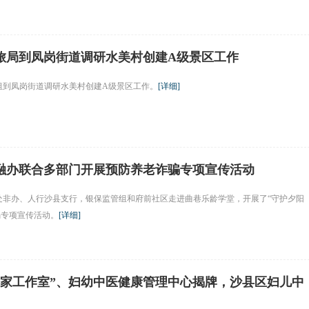
旅局到凤岗街道调研水美村创建A级景区工作
研组到凤岗街道调研水美村创建A级景区工作。
[
详细
]
金融办联合多部门开展预防养老诈骗专项宣传活动
合处非办、人行沙县支行，银保监管组和府前社区走进曲巷乐龄学堂，开展了“守护夕阳
骗专项宣传活动。
[
详细
]
专家工作室”、妇幼中医健康管理中心揭牌，沙县区妇儿中