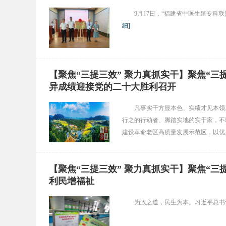
9月17日，“福建省中医生殖专
细
]
【聚焦“三提三效” 聚力真抓实干】聚焦“三
异成绩迎接党的二十大胜利召开
凡事实干方显本色、实绩才见本领
行之的行动者、脚踏实地的实干家，不
建设革命老区高质量发展示范区，以优
【聚焦“三提三效” 聚力真抓实干】聚焦“三
利民增福祉
为政之道，民生为本。习近平总书