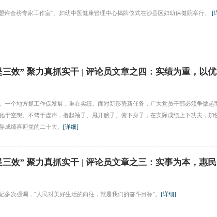
科联盟许金榜专家工作室”、妇幼中医健康管理中心揭牌仪式在沙县区妇幼保健院举行。
[
提三效” 聚力真抓实干 | 评论员文章之四：实绩为重，以优
。一个地方抓工作促发展，重在实绩。面对新形势新任务，广大党员干部必须争做起
驰于空想、不骛于虚声，撸起袖子、甩开膀子、俯下身子，在实际成绩上下功夫，加
异成绩喜迎党的二十大。
[
详细
]
提三效” 聚力真抓实干 | 评论员文章之三：实事为本，惠民
记多次强调，“人民对美好生活的向往，就是我们的奋斗目标”。
[
详细
]