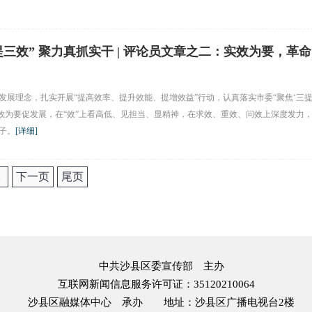
提三效” 聚力真抓实干 | 评论员文章之二：实效为要，革命
发展理念，扎实开展“提高效率、提升效能、提增效益”行动，认真落实市委“聚焦‘三
实效为要促发展，在“效”上看高低、见担当、显精神，在求效、重效、问效上深度发力
子。
[
详细
]
2
下一页
尾页
中共沙县区委宣传部
主办
互联网新闻信息服务许可证：35120210064
沙县区融媒体中心
承办
地址：沙县区广播电视台2楼