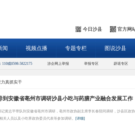
今日沙县
官方网
新闻
视频点播
专题专栏
图说沙县
或0598-5822175
涉企网上举报
举报专区
辟谣专区
聚力真抓实干
领导到安徽省亳州市调研沙县小吃与药膳产业融合发展工作
党组书记黄志平带队到安徽省亳州市调研，亳州市政协副主席李长春陪同调研，沙县区政协
相关人员以及小吃界政协委员代表等参加调研。
[
详细
]